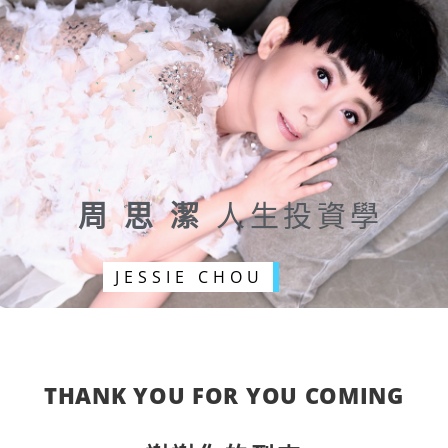
跳
至
主
要
內
容
周 思 潔
人生投資學
JESSIE CHOU
THANK YOU FOR YOU COMING