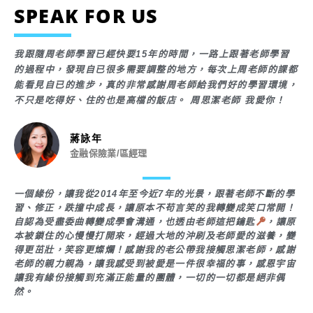
SPEAK FOR US
我跟隨周老師學習已經快要15年的時間，一路上跟著老師學習
的過程中，發現自已很多需要調整的地方，每次上周老師的課都
能看見自已的進步，真的非常感謝周老師給我們好的學習環境，
不只是吃得好、住的也是高檔的飯店。 周思潔老師 我愛你！
蔣詠年
金融保險業/區經理
一個緣份，讓我從2014年至今近7年的光景，跟著老師不斷的學
習、修正，跌撞中成長，讓原本不苟言笑的我轉變成笑口常開！
自認為受盡委曲轉變成學會溝通，也透由老師這把鑰匙
，讓原
本被鎖住的心慢慢打開來，經過大地的沖刷及老師愛的滋養，變
得更茁壯，笑容更燦爛！感謝我的老公帶我接觸思潔老師，感謝
老師的親力親為，讓我感受到被愛是一件很幸福的事，感恩宇宙
讓我有緣份接觸到充滿正能量的團體，一切的一切都是絕非偶
然。