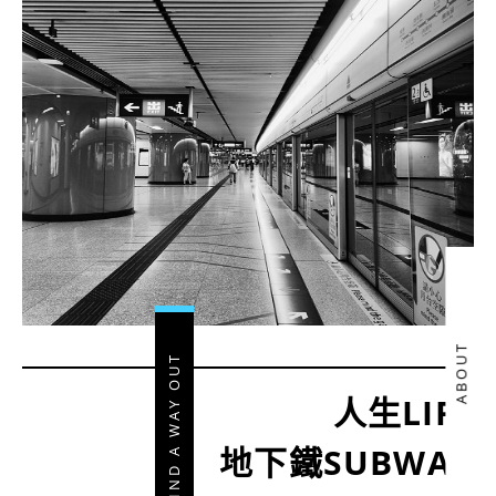
ABOUT
FIND A WAY OUT
人生LIFE
地下鐵SUBWAY