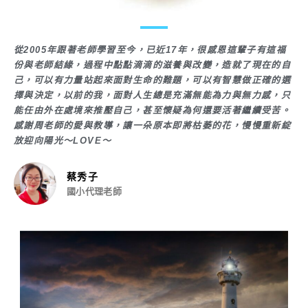
從2005年跟著老師學習至今，已近17年，很感恩這輩子有這福
份與老師結緣，過程中點點滴滴的滋養與改變，造就了現在的自
己，可以有力量站起來面對生命的難題，可以有智慧做正確的選
擇與決定，以前的我，面對人生總是充滿無能為力與無力感，只
能任由外在處境來推壓自己，甚至懷疑為何還要活著繼續受苦。
感謝周老師的愛與教導，讓一朵原本即將枯萎的花，慢慢重新綻
放迎向陽光～LOVE～
蔡秀子
國小代理老師