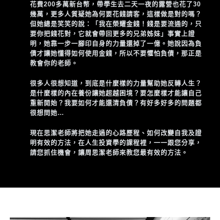
花費200多萬新台幣，帶學生去二天一夜的露營也花了30
幾萬，更多人質疑她為何要花錢請客，這樣做是對的嗎？
但她總是笑笑的說：「我在榮耀金錢！錢是要流通的，只
要你把錢花對，它就會帶回更多的兄弟姊妹」事實上證
明，她靠一步一腳印自身的力量還掉了一億。她說因為負
債才讓她懂得如何使用金錢，所以不要懼怕負債，那正是
教會你的老師。
很多人很想知道，到底是什麼樣的力量幫助她反轉人生？
是什麼樣的內在養份讓她超越困境？要怎麼樣才能讓自己
重新開始？我要如何才能還清負債？有好多好多的問題都
很想問她…
現在思潔老師將把她走過的心路歷程、如何改變自我及證
明有效的方法，在人生投資學的課程裡，一一跟您分享，
請您抓住機會，讓周思潔老師來教您最有效的方法。