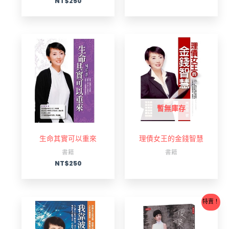
NT$
250
暫無庫存
生命其實可以重來
理債女王的金錢智慧
書籍
書籍
NT$
250
原
目
特賣！
始
前
價
價
格：
格：