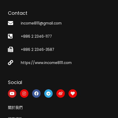
Contact
income8111@gmail.com
+886 2 2346-1177
+886 2 2346-3587
https://www.income8111.com
Social
Y
I
F
T
W
H
o
n
a
e
e
e
u
s
c
l
i
a
t
t
e
e
b
r
關於我們
u
a
b
g
o
t
b
g
o
r
e
r
o
a