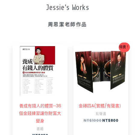
Jessie's Works
周思潔老師作品
原
目
特賣！
始
前
價
價
格：
格：
NT$1000。
NT$80
養成有錢人的體質─36
金磚四A(實體/有聲書）
個金錢練習讓你財富大
有聲書
NT$
1000
NT$
800
變身
書籍