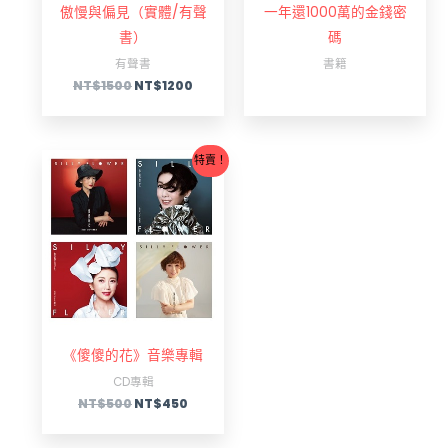
傲慢與偏見（實體/有聲
一年還1000萬的金錢密
書）
碼
有聲書
書籍
NT$
1500
NT$
1200
原
目
特賣！
始
前
價
價
格：
格：
NT$500。
NT$450。
《傻傻的花》音樂專輯
CD專輯
NT$
500
NT$
450