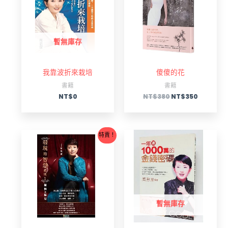
NT$380。
NT$350
暫無庫存
我靠波折來栽培
傻傻的花
書籍
書籍
NT$
0
NT$
380
NT$
350
原
目
特賣！
始
前
價
價
格：
格：
NT$1500。
NT$1200。
暫無庫存