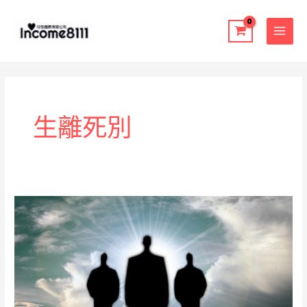
跳
至
主
要
內
容
生離死別