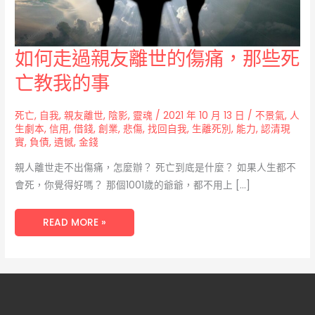
如
如何走過親友離世的傷痛，那些死
何
走
亡教我的事
過
親
友
離
世
死亡
,
自我
,
親友離世
,
陰影
,
靈魂
/
2021 年 10 月 13 日
/
不景氣
,
人
的
生劇本
,
信用
,
借錢
,
創業
,
悲傷
,
找回自我
,
生離死別
,
能力
,
認清現
傷
痛，
實
,
負債
,
遺憾
,
金錢
那
些
親人離世走不出傷痛，怎麼辦？ 死亡到底是什麼？ 如果人生都不
死
亡
會死，你覺得好嗎？ 那個1001歲的爺爺，都不用上 […]
教
我
的
事
READ MORE »