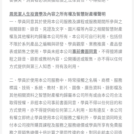
譽損失，消費者必須負擔賠償之法律責任，不得拒絕。
周思潔人生投資學
及內容之所有權及智慧財產權聲明
一、學員同意其於使用本公司服務及課程或服務期間所參與之
相關錄影、錄音、見證及文字、圖片檔等內容之相關智慧財產
權及其他權利均歸屬本公司所有，本公司可自行利用，包括但
不限於系列產品之編輯與研發、學員觀摩、業務推廣、產品發
表或銷售之使用，學員未經本公司
事前書面同意
，不得擅將課
程之錄音、錄影或教材內容，公開播送或販售，亦不得以任何
方式提供與第三人知悉、持有及利用。
二、學員於使用本公司服務中，時常接觸之名稱、商標、服務
標識、技術、系統、教材、影片、圖像、廣告資料、錄影檔及
其他相關資料之智慧財產權均歸屬本公司所有或由本公司合法
取得授權，非經本公司事前書面同意，學員不得以任何目的和
方式使用，亦不得提供給任何第三人利用。如有違反，本公司
有權立即終止學員使用本公司服務之權利外，學員並須同時支
付本公司按所購買課程及服務之服務總價或學員所享有免費服
務之原銷售總價十倍計算之懲罰性違約金，對因此給本公司造