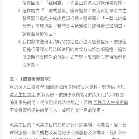
信件回覆：
「我同意」
，才會正式進入退款作業程序。
選擇開立「二聯式發票」辦理退款：原消費訂單產生之
發票將於退款完成後通知折讓。選擇開立「三聯式統編
發票」辦理退款：我們會主動通知並提供折讓證明單，
請你蓋章後寄回。
我們將依送出申請時間認定是否進入退款程序，依照當
初進行購課交易時所使用的付款方式將款項退還，退款
所需時間會因你的付款方式而異，敬請耐心等待我們完
成退款。
五、【個資授權聲明】
周思潔人生投資學
相關網站所取得的個人資料，都僅供
周思
潔人生投資學
於其內部、依照原來所說明的使用目的和範圍，
除非事先說明、或依照相關法律規定，否則
周思潔人生投資學
不會將資料提供給第三人、或移作其他目的使用。
蒐集之目的：蒐集之目的在於進行行銷業務、消費者、客戶管
理與服務、網路購物及其他電子商務服務及與調查、統計與研