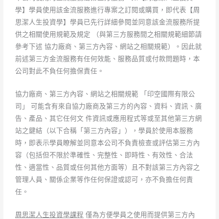
學】學員使用該金流服務進行專案之訂閱或購買，即代表【周
思潔人生投資學】學員已先行詳細參閱並同意該金流服務所提
供之相關使用規範及規定 （與第三方服務間之相關規範細節請
參考下述 協力廠商、第三方內容、網站之相關規範）。因此就
前述第三方金流服務有任何效能、服務品質或付款問題時，本
公司對此不負任何擔保責任。
協力廠商、第三方內容、網站之相關規範 「印空國際有限公
司」 可能含有來自協力廠商及第三方的內容、資料、資訊、廣
告、產品、其它任何文 件資訊或應用程式等或至其他第三方網
站之鍵結（以下合稱「第三方內容」），學員於使用本服務
時，即表示學員瞭解並同意本公司不負責檢查或評估第三方內
容（包括但不限於準確性、完整性、即時性、有效性、合法
性、適當性、品質或任何其他方面等）且不對該第三方內容之
管理人員、關係企業等作任何保證或認可，亦不負擔任何責
任。
周思潔人生投資學
課程
僅為方便學員之使用而提供第三方內