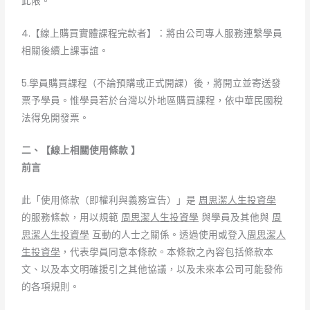
此限。
4.【線上購買實體課程完款者】：將由公司專人服務連繫學員
相關後續上課事誼。
5.學員購買課程（不論預購或正式開課）後，將開立並寄送發
票予學員。惟學員若於台灣以外地區購買課程，依中華民國稅
法得免開發票。
二、【線上相關使用條款
】
前言
此「使用條款（即權利與義務宣告）」是
周思潔人生投資學
的服務條款，用以規範
周思潔人生投資學
與學員及其他與
周
思潔人生投資學
互動的人士之關係。透過使用或登入
周思潔人
生投資學
，代表學員同意本條款。本條款之內容包括條款本
文、以及本文明確援引之其他協議，以及未來本公司可能發佈
的各項規則。