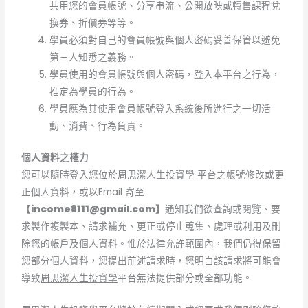
共用您的會員帳號、分享串流、公開放映或轉售課程兌
換券、折價券等等。
學員必須對自己的會員帳號與個人密碼妥善保管以避免
第三人知悉之義務。
學員使用的會員帳號與個人密碼，登入本平台之行為，
推定為學員的行為。
學員應為其使用會員帳號登入系統後所進行之一切活
動、消費、行為負責。
個人資料之權力
您可以隨時登入您位於
周思潔人生投資學
平台之帳號修改或更
正個人資料，或以Email 寄至
【
income8111@gmail.com
】
通知我們欲查詢或閱覽、要
求製作複製本、請求補充、更正或停止蒐集、處理或利用及刪
除您的帳戶及個人資料。惟於法律允許範圍內，我們仍得保留
您部分個人資料，您提出前述請求時，您明白該請求將可能會
導致
周思潔人生投資學
平台無法提供部分或全部功能。