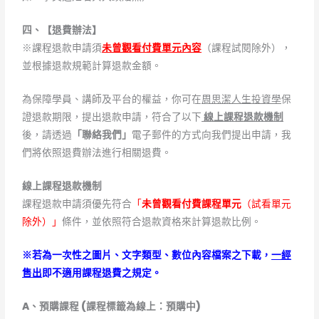
四、【退費辦法】
※課程退款申請須
未曾觀看付費
單元內容
（課程試閱除外），
並根據退款規範計算退款金額。
為保障學員、講師及平台的權益，你可在
周思潔人生投資學
保
證退款期限，提出退款申請，符合了以下
線上課程退款機制
後，請透過
「聯絡我們」
電子郵件的方式向我們提出申請，我
們將依照退費辦法進行相關退費。
線上課程退款機制
課程退款申請須優先符合
「
未曾觀看付費
課程單元
（試看單元
除外）」
條件，並依照符合退款資格來計算退款比例。
※若為一次性之圖片、文字類型、數位內容檔案之下載，
一經
售出
即不適用課程退費之規定。
A
、預購課程 (課程標籤為線上：預購中)