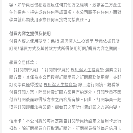
容，如學員已侵犯或違反任何其他方之權利，致該第三方產生
任何損害、損失或有任何爭議事項，本公司將不在任何方面對
學員就此類使用承擔任何直接或間接責任。」
付費內容之提供及使用
付費內容之使用期間：係指
周思潔人生投資學
學員依據其所
訂閱/購買方式及其付款方式所得使用訂閱/購買內容之期間。
學員交易條款：
1.【訂閱制學員】：訂閱制學員於
周思潔人生投資學
選購之訂
閱方案，其僅為本公司授權訂閱學員之訂閱服務使用權，亦即
訂閱學員僅得透過
周思潔人生投資學
線上進行閱讀、觀看該
付費訂閱方案，除該付費訂閱方案另有約定外，訂閱學員不因
付費訂閱後而取得該方案之內容所有權。因此，訂閱學員一經
取消訂閱即無法再閱讀、觀看其之前所付費訂閱之方案內容。
信用卡：本公司將於每月定期自訂閱學員所設定之信用卡進行
扣款，除訂閱學員自行取消訂閱外，訂閱學員得於每月信用卡