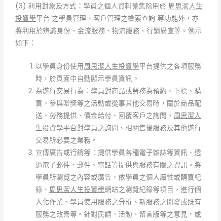
(3) 利用對象及方式：學員之個人資料蒐集除用於
周思潔人生
投資學
平台 之學員管理、客戶管理之檢索查詢 等功能外，亦
將利用於辨識身份、金流服務、物流服務、行銷廣宣等。例示
如下：
以學員身份使用
周思潔人生投資學
平台提供之各項服務
時，於頁面中自動顯示學員資訊。
為遂行交易行為：學員對商品或勞務為預約、下標、購
買、參與贈獎等之活動或從事其他交易時，關於商品配
送、勞務提供、價金給付、回覆客戶之詢問、
周思潔人
生投資學
平台對學員之詢問、相關售後服務及其他遂行
交易所必要之業務。
宣傳廣告或行銷等：提供學員各種電子雜誌等資訊、透
過電子郵件、郵件、電話等提供與服務有關之資訊。將
學員所瀏覽之內容或廣告，依學員之個人屬性或購買紀
錄、
周思潔人生投資學
網站之瀏覽紀錄等項目，進行個
人化作業、學員使用服務之分析、新服務之開發或既有
服務之改善等。針對民調、活動、留言版等之意見，或