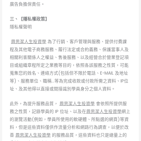
廣告負擔保責任。
三、【隱私權政策】
隱私權聲明
周思潔人生投資學
為了行銷、客戶管理與服務、提供付費課
程及其他電子商務服務、履行法定或合約義務、保護當事人及
相關利害關係人之權益、售後服務、以及經營合於營業登記項
目或組織章程所定之業務等目的，依照各該服務之性質，可能
蒐集您的姓名、連絡方式(包括但不限於電話、E-MAIL 及地址
等)、服務單位、職稱…等為完成收款或付款所需之資料、IP位
址、及其他得以直接或間接識別學員身分之個人資料。
此外，為提升服務品質，
周思潔人生投資學
會依照所提供服
務之性質，記錄學員的 IP 位址、以及在
周思潔人生投資學
網上
的瀏覽活動(例如，學員所使用的軟硬體、所點選的網頁)等資
料，但是這些資料僅供作流量分析和網路行為調查，以便於改
善
周思潔人生投資學
的服務品質，這些資料也只是總量上的