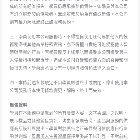
成的所有經濟損失，學員仍應承擔賠償責任。如學員與本公司
有訂立服務契約條款者，無論服務契約為有償或無償，本公司
則有權力解除或終止該服務契約。
三、學員使用本公司服務時，不得擅自使用任何屬於他人的技
術秘密或其他商業秘密資訊，亦不得擅自實施可能侵犯他人智
慧財產權的行為。若學員違反上述承諾而導致本公司遭受第三
人侵權指控和起訴等，造成本公司聲譽和經濟方面的直接和間
接損失時，學員應承擔所有一切經濟賠償和法律之責任。
四、本條前述各款規定不因學員帳號終止或關閉、停止使用本
公司服務或本使用條款變更、解除、終止而失效。
廣告聲明
學員在本服務中瀏覽到的所有廣告內容、文字與圖片之說明、
展示樣品或其他銷售資訊，均由各該廣告商、產品與服務的供
應商所設計與提出。學員對於廣告之正確性與可信度應自行斟
酌與判斷。
周思潔人生投資學
僅接受委託予以刊登，不對前述