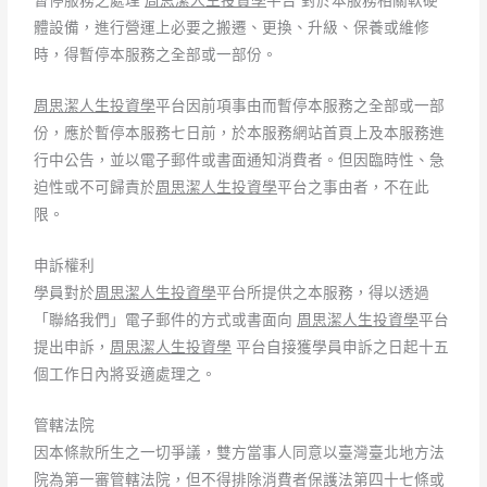
暫停服務之處理
周思潔人生投資學
平台 對於本服務相關軟硬
體設備，進行營運上必要之搬遷、更換、升級、保養或維修
時，得暫停本服務之全部或一部份。
周思潔人生投資學
平台因前項事由而暫停本服務之全部或一部
份，應於暫停本服務七日前，於本服務網站首頁上及本服務進
行中公告，並以電子郵件或書面通知消費者。但因臨時性、急
迫性或不可歸責於
周思潔人生投資學
平台之事由者，不在此
限。
申訴權利
學員對於
周思潔人生投資學
平台所提供之本服務，得以透過
「聯絡我們」電子郵件的方式或書面向
周思潔人生投資學
平台
提出申訴，
周思潔人生投資學
平台自接獲學員申訴之日起十五
個工作日內將妥適處理之。
管轄法院
因本條款所生之一切爭議，雙方當事人同意以臺灣臺北地方法
院為第一審管轄法院，但不得排除消費者保護法第四十七條或