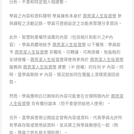
分析，不會和特定個人相連繫。
學員之內容和資料聲明 學員擁有本身於
周思潔人生投資學
參
與課程之活動記錄，學員可透過設定之功能來管理分享資訊。
此外，智慧財產權所涵蓋的內容（包括相片和影片之IP內
容），學員具體地給予
周思潔人生投資學
以下權限：學員給
予
周思潔人生投資學
非獨有、可轉讓、可再授權、免版稅的
全球授權，
周思潔人生投資學
得使用參與於
周思潔人生投資學
服務與
周思潔人生投資學
連繫（ IP 授權）的任何 IP 內容。同
時，當學員刪除 IP 內容，情況就如同在電腦上清理資源回收
筒。
然而，學員應明白已刪除的內容可能會在合理時間內於
周思潔
人生投資學
存有備份副本（但不會提供給他人使用）。
另外，當學員使用公開設定發佈內容或資料，代表學員允許所
有學員存取或使用該資料，並且將之與學員聯想在一起（例
如，學員之姓名與大頭貼照）。