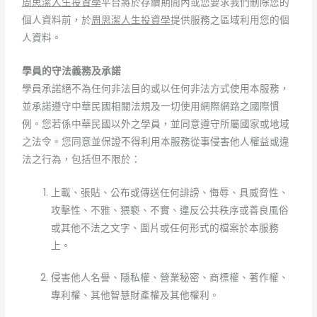
周思潔人生投資學
平台將於存續期間內或您要求我們刪除您的
個人資料前，於
周思潔人生投資學
提供服務之區域利用您的個
人資料。
學員的守法義務及承諾
學員承諾絕不為任何非法目的或以任何非法方式使用本服務，
並承諾遵守中華民國相關法規及一切使用網際網路之國際慣
例。您若係中華民國以外之學員，並同意遵守所屬國家或地域
之法令。您同意並保證不得利用本服務從事侵害他人權益或違
法之行為，包括但不限於：
上載、張貼、公布或傳送任何誹謗、侮辱、具威脅性、
攻擊性、不雅、猥褻、不實、違反公共秩序或善良風俗
或其他不法之文字、圖片或任何形式的檔案於本服務
上。
侵害他人名譽、隱私權、營業秘密、商標權、著作權、
專利權、其他智慧財產權及其他權利。