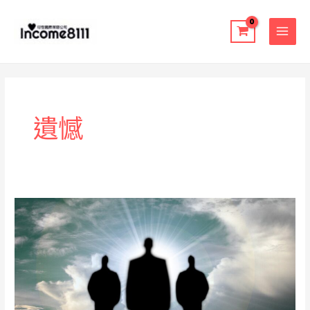
跳
至
主
要
內
容
遺憾