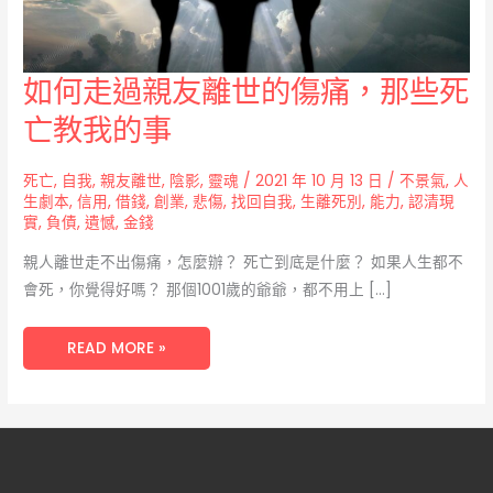
如
如何走過親友離世的傷痛，那些死
何
走
亡教我的事
過
親
友
離
世
死亡
,
自我
,
親友離世
,
陰影
,
靈魂
/
2021 年 10 月 13 日
/
不景氣
,
人
的
生劇本
,
信用
,
借錢
,
創業
,
悲傷
,
找回自我
,
生離死別
,
能力
,
認清現
傷
痛，
實
,
負債
,
遺憾
,
金錢
那
些
親人離世走不出傷痛，怎麼辦？ 死亡到底是什麼？ 如果人生都不
死
亡
會死，你覺得好嗎？ 那個1001歲的爺爺，都不用上 […]
教
我
的
事
READ MORE »